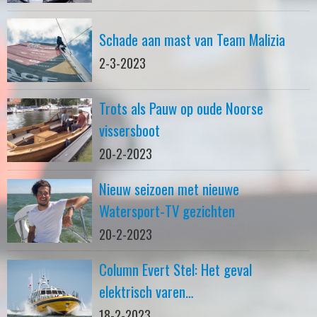
Schade aan mast van Team Malizia
2-3-2023
Trots als Pauw op oude Noorse
vissersboot
20-2-2023
Nieuw seizoen met nieuwe
Watersport-TV gezichten
20-2-2023
Column Evert Stel: Het geval
elektrisch varen…
18-2-2023