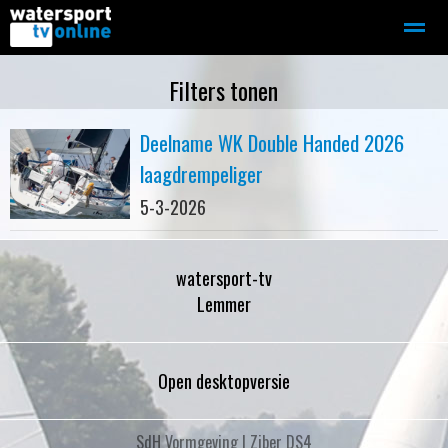
Zeilen
Motorboot-sloep
Adverteren
Redactie
Filters tonen
Deelname WK Double Handed 2026
Home
Contact
Bellen
Zoeken
laagdrempeliger
5-3-2026
watersport-tv
Lemmer
Open desktopversie
SdH Vormgeving |
Ziber DS4