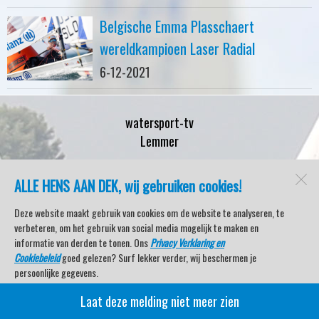
Belgische Emma Plasschaert
wereldkampioen Laser Radial
6-12-2021
watersport-tv
Lemmer
ALLE HENS AAN DEK, wij gebruiken cookies!
Open desktopversie
Deze website maakt gebruik van cookies om de website te analyseren, te
verbeteren, om het gebruik van social media mogelijk te maken en
SdH Vormgeving |
Ziber DS4
informatie van derden te tonen. Ons
Privacy Verklaring en
Cookiebeleid
goed gelezen? Surf lekker verder, wij beschermen je
persoonlijke gegevens.
Laat deze melding niet meer zien
Veel kijkplezier met Watersport TV Beleving & Nieuws!