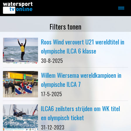
Zeilen
Motorboot-sloep
Adverteren
Redactie
Filters tonen
Roos Wind verovert U21 wereldtitel in
Home
Contact
Bellen
Zoeken
olympische ILCA 6 klasse
30-8-2025
Willem Wiersema wereldkampioen in
olympische ILCA 7
17-5-2025
ILCA6 zeilsters strijden om WK titel
en olympisch ticket
31-12-2023