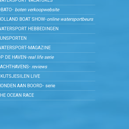
WATERSPORT VACATURES
OBATO-
boten verkoopwebsite
HOLLAND BOAT SHOW-
online watersportbeurs
WATERSPORT HEBBEDINGEN
FUNSPORTEN
WATERSPORT-MAGAZINE
P DE HAVEN-
real life serie
JACHTHAVENS-
reviews
KUTSJESILEN LIVE
ONDEN AAN BOORD- serie
THE OCEAN RACE