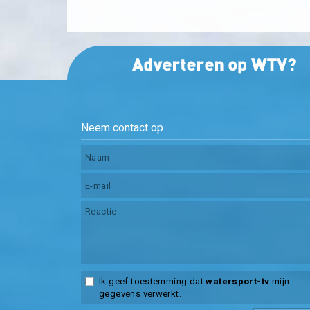
Neem contact op
Ik geef toestemming dat
watersport-tv
mijn
gegevens verwerkt.