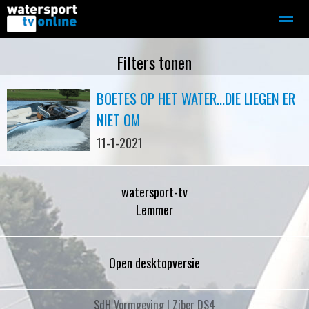
Zeilen
Motorboot-sloep
Adverteren
Redactie
Filters tonen
BOETES OP HET WATER...DIE LIEGEN ER
Home
Contact
Bellen
Zoeken
NIET OM
11-1-2021
watersport-tv
Lemmer
Open desktopversie
SdH Vormgeving |
Ziber DS4