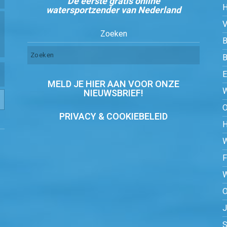
De eerste gratis online
watersportzender van Nederland
Zoeken
B
MELD JE HIER AAN VOOR ONZE
NIEUWSBRIEF!
PRIVACY & COOKIEBELEID
O
S