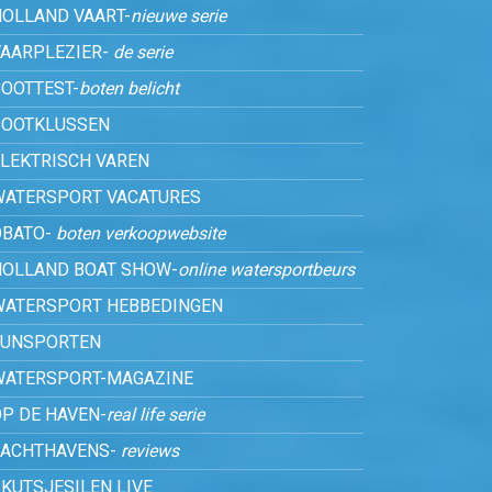
HOLLAND VAART-
nieuwe serie
VAARPLEZIER-
de serie
OOTTEST-
boten belicht
BOOTKLUSSEN
ELEKTRISCH VAREN
WATERSPORT VACATURES
OBATO-
boten verkoopwebsite
HOLLAND BOAT SHOW-
online watersportbeurs
WATERSPORT HEBBEDINGEN
FUNSPORTEN
WATERSPORT-MAGAZINE
P DE HAVEN-
real life serie
JACHTHAVENS-
reviews
KUTSJESILEN LIVE