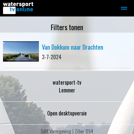
Zeilen
Motorboot-sloep
Adverteren
Redactie
Filters tonen
Van Dokkum naar Drachten
Home
Contact
Bellen
Zoeken
3-7-2024
watersport-tv
Lemmer
Open desktopversie
SdH Vormgeving |
Ziber DS4