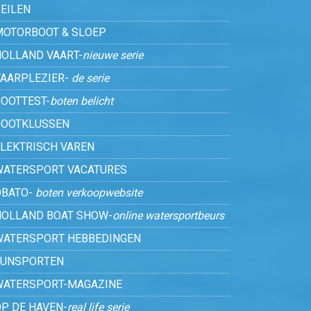
EILEN
MOTORBOOT & SLOEP
HOLLAND VAART-
nieuwe serie
VAARPLEZIER-
de serie
OOTTEST-
boten belicht
BOOTKLUSSEN
ELEKTRISCH VAREN
WATERSPORT VACATURES
OBATO-
boten verkoopwebsite
HOLLAND BOAT SHOW-
online watersportbeurs
WATERSPORT HEBBEDINGEN
FUNSPORTEN
WATERSPORT-MAGAZINE
P DE HAVEN-
real life serie