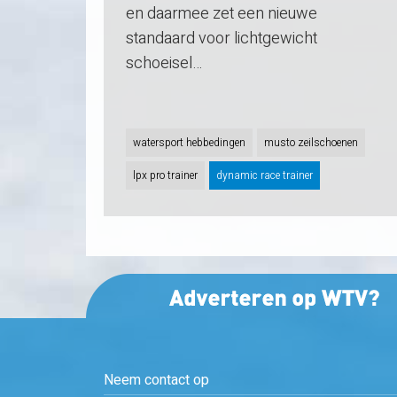
en daarmee zet een nieuwe
standaard voor lichtgewicht
schoeisel…
watersport hebbedingen
musto zeilschoenen
lpx pro trainer
dynamic race trainer
Neem contact op