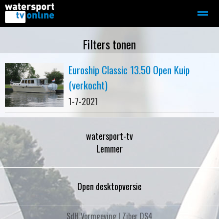
Zeilen
Motorboot-sloep
Adverteren
Redactie
Filters tonen
Euroship Classic 13.50 Open Kuip
Home
Contact
Bellen
Zoeken
(verkocht)
1-7-2021
watersport-tv
Lemmer
Open desktopversie
SdH Vormgeving |
Ziber DS4