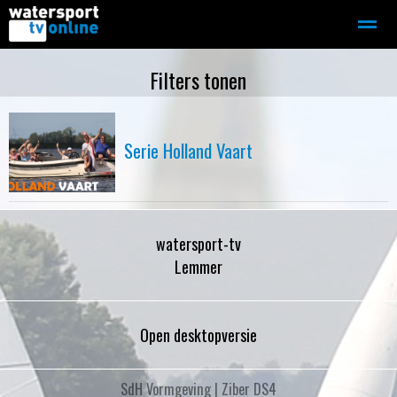
Zeilen
Motorboot-sloep
Adverteren
Redactie
Filters tonen
Home
Contact
Bellen
Zoeken
Serie Holland Vaart
watersport-tv
Lemmer
Open desktopversie
SdH Vormgeving |
Ziber DS4