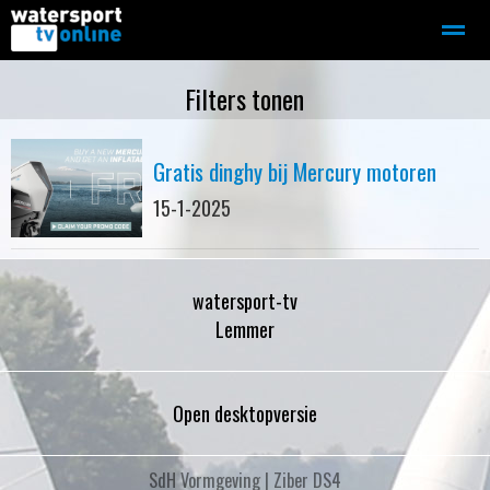
Zeilen
Motorboot-sloep
Adverteren
Redactie
Filters tonen
Gratis dinghy bij Mercury motoren
Home
Contact
Bellen
Zoeken
15-1-2025
watersport-tv
Lemmer
Open desktopversie
SdH Vormgeving |
Ziber DS4