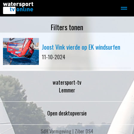
Zeilen
Motorboot-sloep
Adverteren
Redactie
Filters tonen
Joost Vink vierde op EK windsurfen
Home
Contact
Bellen
Zoeken
11-10-2024
watersport-tv
Lemmer
Open desktopversie
SdH Vormgeving |
Ziber DS4