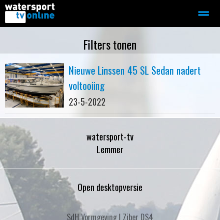
Zeilen
Motorboot-sloep
Adverteren
Redactie
Filters tonen
Nieuwe Linssen 45 SL Sedan nadert
Home
Contact
Bellen
Zoeken
voltooiing
23-5-2022
watersport-tv
Lemmer
Open desktopversie
SdH Vormgeving |
Ziber DS4