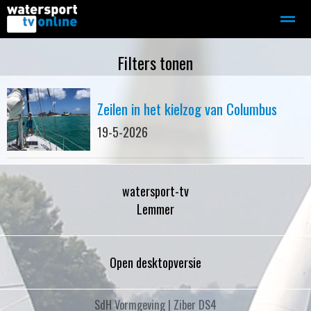
Zeilen
Motorboot-sloep
Adverteren
Redactie
Filters tonen
Zeilen in het kielzog van Columbus
Home
Contact
Bellen
Zoeken
19-5-2026
watersport-tv
Lemmer
Open desktopversie
SdH Vormgeving |
Ziber DS4