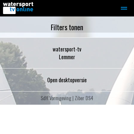
Zeilen
Motorboot-sloep
Adverteren
Redactie
Filters tonen
watersport-tv
Home
Contact
Bellen
Zoeken
Lemmer
Open desktopversie
SdH Vormgeving |
Ziber DS4