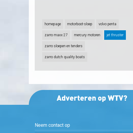
homepage
motorboot-sloep
volvo penta
zarro maxx 27
mercury motoren
jet thruster
zarro sloepen en tenders
zarro dutch quality boats
Neem contact op