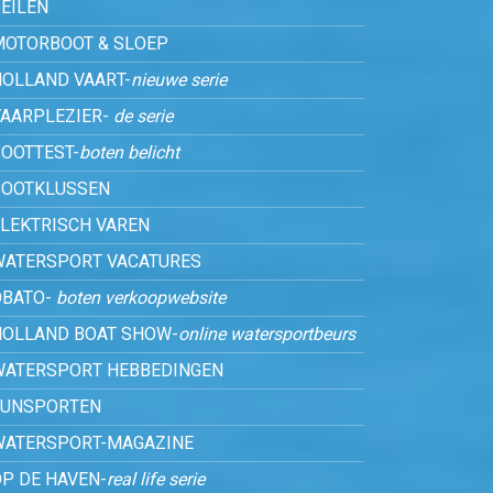
EILEN
MOTORBOOT & SLOEP
HOLLAND VAART-
nieuwe serie
VAARPLEZIER-
de serie
OOTTEST-
boten belicht
BOOTKLUSSEN
ELEKTRISCH VAREN
WATERSPORT VACATURES
OBATO-
boten verkoopwebsite
HOLLAND BOAT SHOW-
online watersportbeurs
WATERSPORT HEBBEDINGEN
FUNSPORTEN
WATERSPORT-MAGAZINE
P DE HAVEN-
real life serie