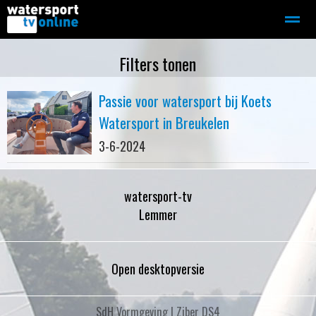
Zeilen
Motorboot-sloep
Adverteren
Redactie
Filters tonen
Passie voor watersport bij Koets
Home
Contact
Bellen
Zoeken
Watersport in Breukelen
3-6-2024
watersport-tv
Lemmer
Open desktopversie
SdH Vormgeving |
Ziber DS4