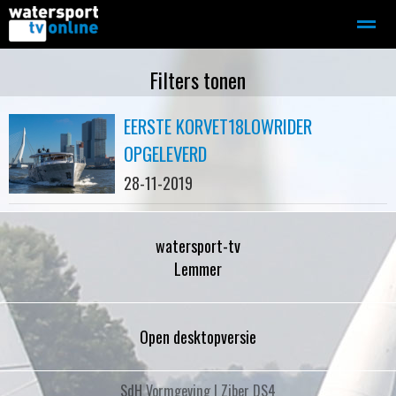
Zeilen
Motorboot-sloep
Adverteren
Redactie
Filters tonen
EERSTE KORVET18LOWRIDER
Home
Contact
Bellen
Zoeken
OPGELEVERD
28-11-2019
watersport-tv
Lemmer
Open desktopversie
SdH Vormgeving |
Ziber DS4