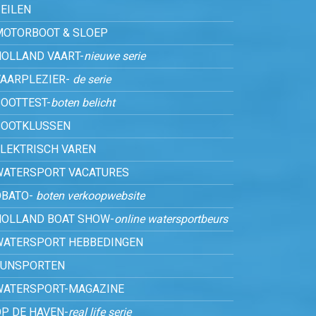
EILEN
MOTORBOOT & SLOEP
HOLLAND VAART-
nieuwe serie
VAARPLEZIER-
de serie
OOTTEST-
boten belicht
BOOTKLUSSEN
ELEKTRISCH VAREN
WATERSPORT VACATURES
OBATO-
boten verkoopwebsite
HOLLAND BOAT SHOW-
online watersportbeurs
WATERSPORT HEBBEDINGEN
FUNSPORTEN
WATERSPORT-MAGAZINE
P DE HAVEN-
real life serie