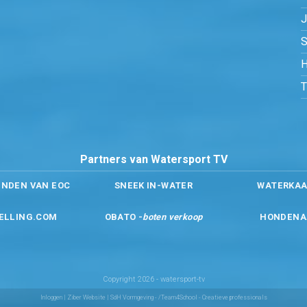
S
H
Partners van Watersport TV
ENDEN VAN EOC
SNEEK IN-WATER
WATERKAA
ELLING.COM
OBATO -
boten verkoop
HONDENA
Copyright 2026 - watersport-tv
Inloggen
|
Ziber Website
| SdH Vormgeving -
/Team4School - Creatieve professionals