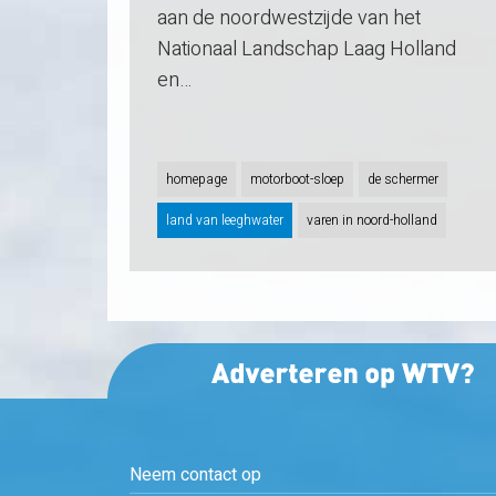
aan de noordwestzijde van het
Nationaal Landschap Laag Holland
en…
homepage
motorboot-sloep
de schermer
land van leeghwater
varen in noord-holland
Neem contact op