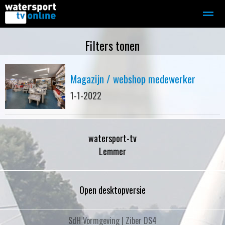
Zeilen
Motorboot-sloep
Adverteren
Redactie
Filters tonen
Magazijn / webshop medewerker
Home
Contact
Bellen
Zoeken
1-1-2022
watersport-tv
Lemmer
Open desktopversie
SdH Vormgeving |
Ziber DS4