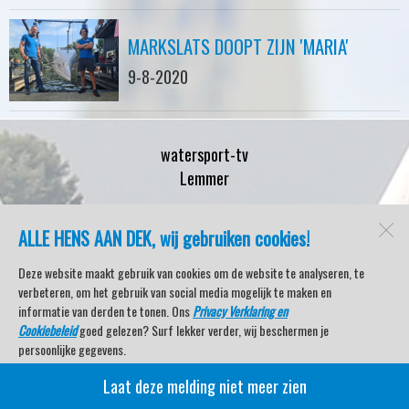
MARKSLATS DOOPT ZIJN 'MARIA'
9-8-2020
watersport-tv
Lemmer
ALLE HENS AAN DEK, wij gebruiken cookies!
Open desktopversie
Deze website maakt gebruik van cookies om de website te analyseren, te
verbeteren, om het gebruik van social media mogelijk te maken en
SdH Vormgeving |
Ziber DS4
informatie van derden te tonen. Ons
Privacy Verklaring en
Cookiebeleid
goed gelezen? Surf lekker verder, wij beschermen je
persoonlijke gegevens.
Laat deze melding niet meer zien
Veel kijkplezier met Watersport TV Beleving & Nieuws!