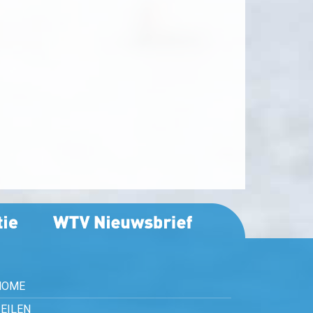
HOME
EILEN