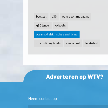
boottest
q30
watersport magazine
q30 tender
xo boats
oceanvolt elektrische aandrijving
xtra ordinary boats
sloepentest
tendertest
Neem contact op