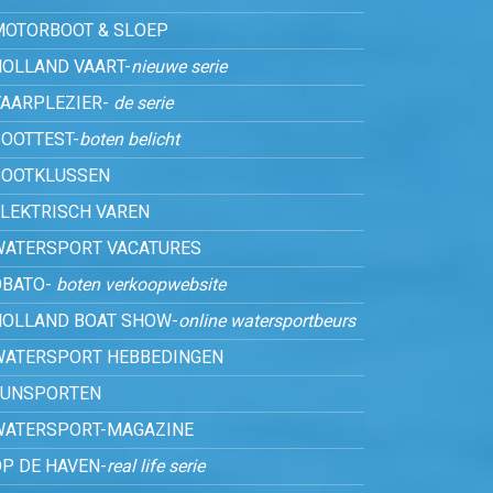
MOTORBOOT & SLOEP
HOLLAND VAART-
nieuwe serie
VAARPLEZIER-
de serie
OOTTEST-
boten belicht
BOOTKLUSSEN
ELEKTRISCH VAREN
WATERSPORT VACATURES
OBATO-
boten verkoopwebsite
HOLLAND BOAT SHOW-
online watersportbeurs
WATERSPORT HEBBEDINGEN
FUNSPORTEN
WATERSPORT-MAGAZINE
P DE HAVEN-
real life serie