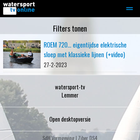
Zeilen
Motorboot-sloep
Adverteren
Redactie
Filters tonen
ROEM 720... eigentijdse elektrische
Home
Contact
Bellen
Zoeken
sloep met klassieke lijnen (+video)
27-2-2023
watersport-tv
Lemmer
Open desktopversie
SdH Vormgeving |
Ziber DS4