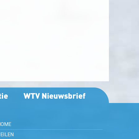
HOME
EILEN