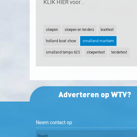
KLIK HIER voor…
sloepen
sloepen en tenders
boottest
holland boat show
smalland maritiem
smalland tempo 625
sloepentest
tendertest
Neem contact op