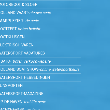
MOTORBOOT & SLOEP
HOLLAND VAART-
nieuwe serie
VAARPLEZIER-
de serie
OOTTEST-
boten belicht
BOOTKLUSSEN
ELEKTRISCH VAREN
WATERSPORT VACATURES
OBATO-
boten verkoopwebsite
HOLLAND BOAT SHOW-
online watersportbeurs
WATERSPORT HEBBEDINGEN
FUNSPORTEN
WATERSPORT-MAGAZINE
P DE HAVEN-
real life serie