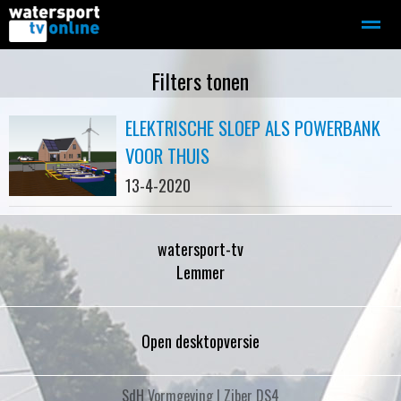
Zeilen
Motorboot-sloep
Adverteren
Redactie
Filters tonen
ELEKTRISCHE SLOEP ALS POWERBANK
Home
Contact
Bellen
Zoeken
VOOR THUIS
13-4-2020
watersport-tv
Lemmer
Open desktopversie
SdH Vormgeving |
Ziber DS4