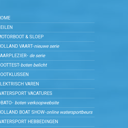
HOME
EILEN
MOTORBOOT & SLOEP
HOLLAND VAART-
nieuwe serie
VAARPLEZIER-
de serie
OOTTEST-
boten belicht
BOOTKLUSSEN
ELEKTRISCH VAREN
WATERSPORT VACATURES
OBATO-
boten verkoopwebsite
HOLLAND BOAT SHOW-
online watersportbeurs
WATERSPORT HEBBEDINGEN