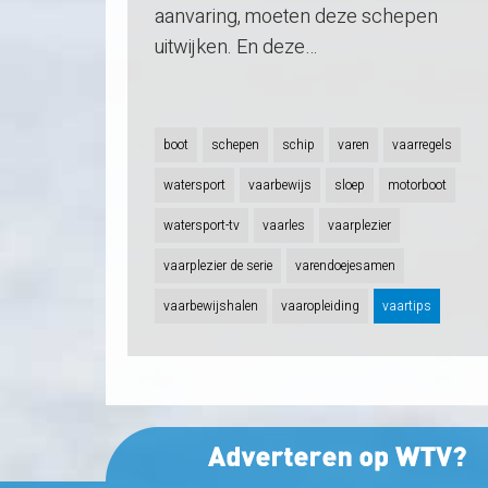
aanvaring, moeten deze schepen
uitwijken. En deze…
boot
schepen
schip
varen
vaarregels
watersport
vaarbewijs
sloep
motorboot
watersport-tv
vaarles
vaarplezier
vaarplezier de serie
varendoejesamen
vaarbewijshalen
vaaropleiding
vaartips