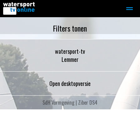
Zeilen
Motorboot-sloep
Adverteren
Redactie
Filters tonen
watersport-tv
Home
Contact
Bellen
Zoeken
Lemmer
Open desktopversie
SdH Vormgeving |
Ziber DS4