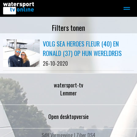
Zeilen
Motorboot-sloep
Adverteren
Redactie
Filters tonen
VOLG SEA HEROES FLEUR (40) EN
Home
Contact
Bellen
Zoeken
RONALD (37) OP HUN WERELDREIS
26-10-2020
watersport-tv
Lemmer
Open desktopversie
SdH Vormgeving |
Ziber DS4