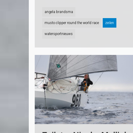
angela brandsma
musto clipper round the world race
zeilen
watersportnieuws