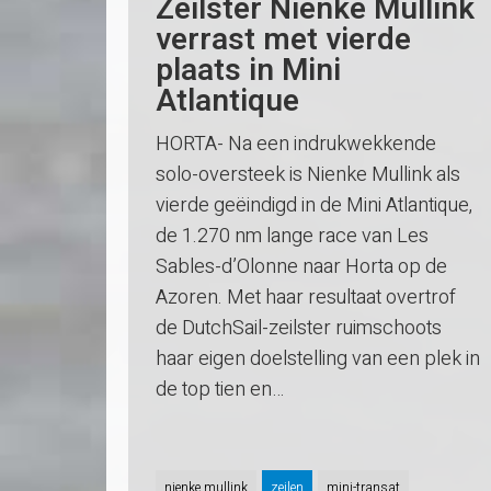
Zeilster Nienke Mullink
verrast met vierde
plaats in Mini
Atlantique
HORTA- Na een indrukwekkende
solo-oversteek is Nienke Mullink als
vierde geëindigd in de Mini Atlantique,
de 1.270 nm lange race van Les
Sables-d’Olonne naar Horta op de
Azoren. Met haar resultaat overtrof
de DutchSail-zeilster ruimschoots
haar eigen doelstelling van een plek in
de top tien en…
nienke mullink
zeilen
mini-transat