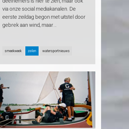
deelnemers is hier te zien, maar ook
via onze social mediakanalen. De
eerste zeildag begon met uitstel door
gebrek aan wind, maar…
smeekweek
zeilen
watersportnieuws