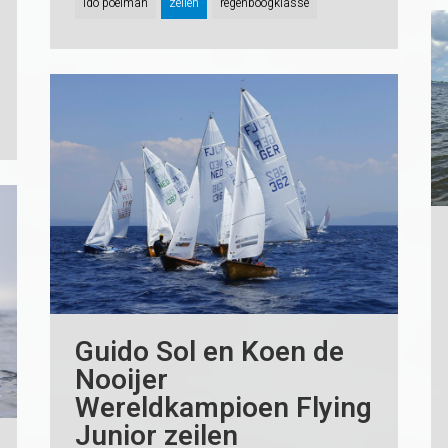
ido poelman
zeilen
regenboogklasse
Guido Sol en Koen de
Nooijer
Wereldkampioen Flying
Junior zeilen