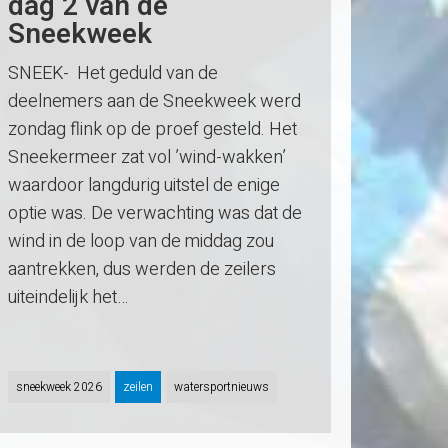
dag 2 van de
Sneekweek
SNEEK- Het geduld van de
deelnemers aan de Sneekweek werd
zondag flink op de proef gesteld. Het
Sneekermeer zat vol ’wind-wakken’
waardoor langdurig uitstel de enige
optie was. De verwachting was dat de
wind in de loop van de middag zou
aantrekken, dus werden de zeilers
uiteindelijk het…
sneekweek 2026
zeilen
watersportnieuws