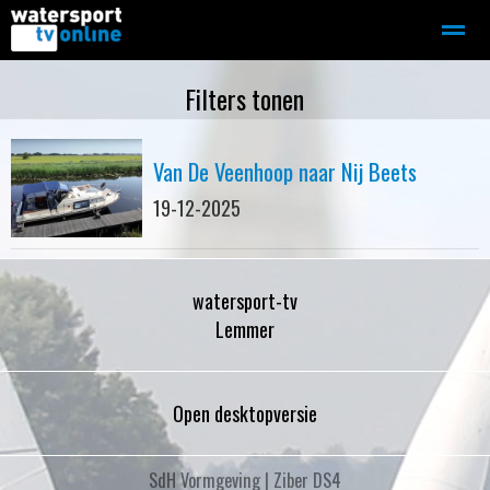
Zeilen
Motorboot-sloep
Adverteren
Redactie
Filters tonen
Van De Veenhoop naar Nij Beets
Home
Contact
Bellen
Zoeken
19-12-2025
watersport-tv
Lemmer
Open desktopversie
SdH Vormgeving |
Ziber DS4