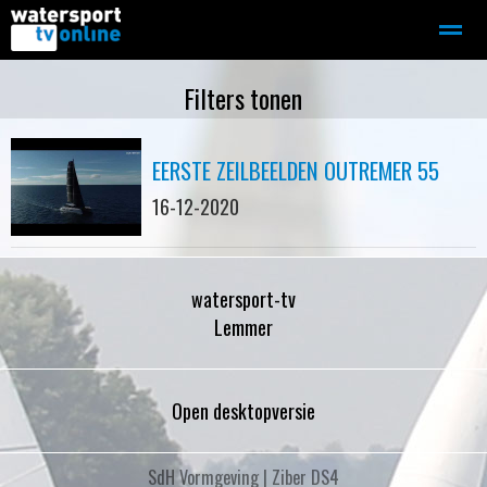
Zeilen
Motorboot-sloep
Adverteren
Redactie
Filters tonen
EERSTE ZEILBEELDEN OUTREMER 55
Home
Contact
Bellen
Zoeken
16-12-2020
watersport-tv
Lemmer
Open desktopversie
SdH Vormgeving |
Ziber DS4