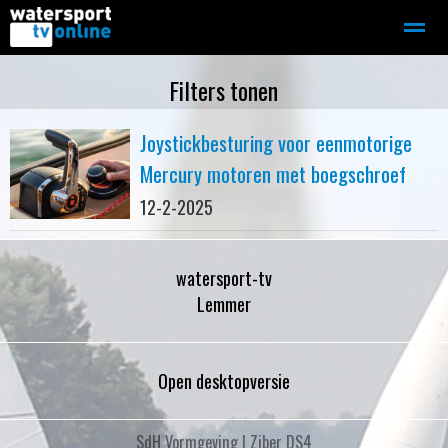
Zeilen
Motorboot-sloep
Adverteren
Redactie
Filters tonen
Joystickbesturing voor eenmotorige
Home
Contact
Bellen
Zoeken
Mercury motoren met boegschroef
12-2-2025
watersport-tv
Lemmer
Open desktopversie
SdH Vormgeving |
Ziber DS4