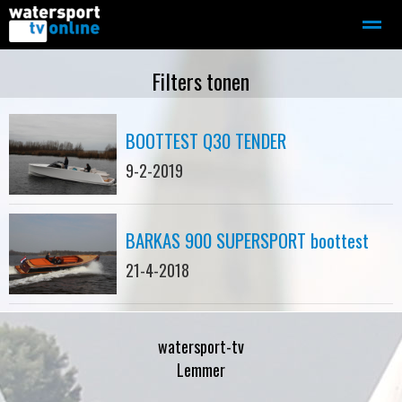
Zeilen
Motorboot-sloep
Adverteren
Redactie
Filters tonen
BOOTTEST Q30 TENDER
Home
Contact
Bellen
Zoeken
9-2-2019
BARKAS 900 SUPERSPORT boottest
21-4-2018
watersport-tv
Lemmer