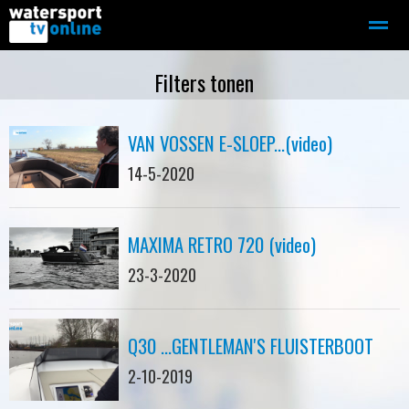
Zeilen
Motorboot-sloep
Adverteren
Redactie
Filters tonen
VAN VOSSEN E-SLOEP...(video)
Home
Contact
Bellen
Zoeken
14-5-2020
MAXIMA RETRO 720 (video)
23-3-2020
Q30 ...GENTLEMAN'S FLUISTERBOOT
2-10-2019