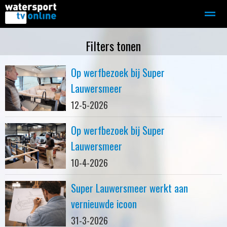
Zeilen
Motorboot-sloep
Adverteren
Redactie
Filters tonen
Op werfbezoek bij Super
Home
Contact
Bellen
Zoeken
Lauwersmeer
12-5-2026
Op werfbezoek bij Super
Lauwersmeer
10-4-2026
Super Lauwersmeer werkt aan
vernieuwde icoon
31-3-2026