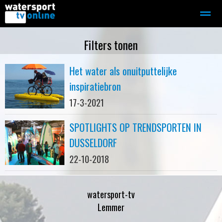
Zeilen
Motorboot-sloep
Adverteren
Redactie
Filters tonen
Het water als onuitputtelijke
Home
Contact
Bellen
Zoeken
inspiratiebron
17-3-2021
SPOTLIGHTS OP TRENDSPORTEN IN
DUSSELDORF
22-10-2018
watersport-tv
Lemmer