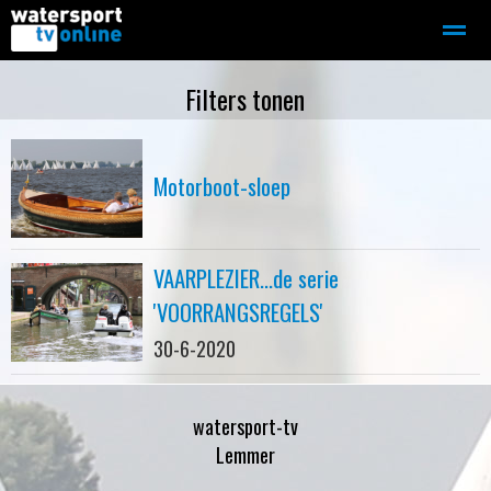
Zeilen
Motorboot-sloep
Adverteren
Redactie
Filters tonen
Home
Contact
Bellen
Zoeken
Motorboot-sloep
VAARPLEZIER...de serie
'VOORRANGSREGELS'
30-6-2020
watersport-tv
Lemmer