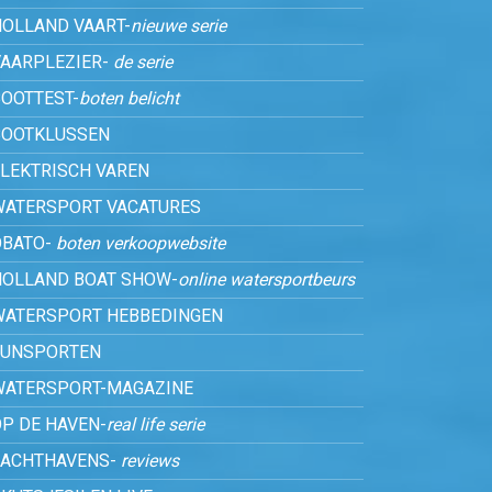
HOLLAND VAART-
nieuwe serie
VAARPLEZIER-
de serie
OOTTEST-
boten belicht
BOOTKLUSSEN
ELEKTRISCH VAREN
WATERSPORT VACATURES
OBATO-
boten verkoopwebsite
HOLLAND BOAT SHOW-
online watersportbeurs
WATERSPORT HEBBEDINGEN
FUNSPORTEN
WATERSPORT-MAGAZINE
P DE HAVEN-
real life serie
JACHTHAVENS-
reviews