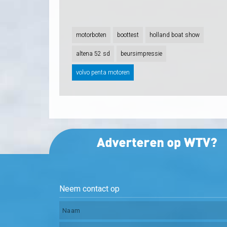
motorboten
boottest
holland boat show
altena 52 sd
beursimpressie
volvo penta motoren
Neem contact op