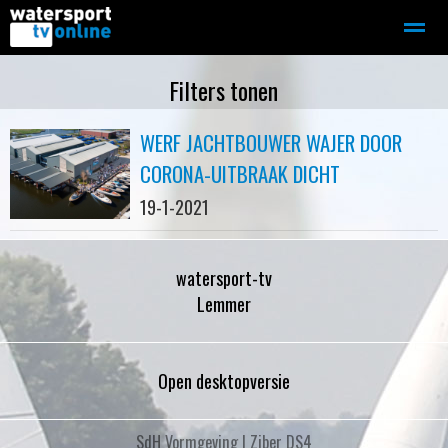
Zeilen
Motorboot-sloep
Adverteren
Redactie
Filters tonen
WERF JACHTBOUWER WAJER DOOR
Home
Contact
Bellen
Zoeken
CORONA-UITBRAAK DICHT
19-1-2021
watersport-tv
Lemmer
Open desktopversie
SdH Vormgeving |
Ziber DS4