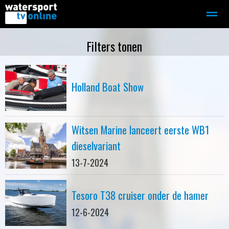
Zeilen
Motorboot-sloep
Adverteren
Redactie
Filters tonen
Home
Contact
Bellen
Zoeken
Holland Boat Show
Witsen Marine lanceert eerste WB1
dieselvariant
13-7-2024
Tesoro T38 cruiser onder de hamer
12-6-2024