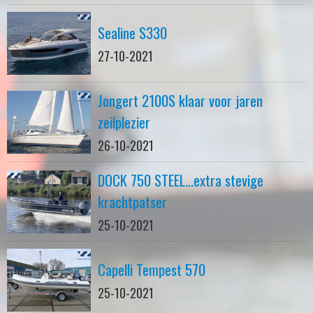
Sealine S330
27-10-2021
Jongert 2100S klaar voor jaren
zeilplezier
26-10-2021
DOCK 750 STEEL...extra stevige
krachtpatser
25-10-2021
Capelli Tempest 570
25-10-2021