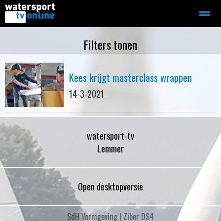
Zeilen
Motorboot-sloep
Adverteren
Redactie
Filters tonen
Kees krijgt masterclass wrappen
Home
Contact
Bellen
Zoeken
14-3-2021
watersport-tv
Lemmer
Open desktopversie
SdH Vormgeving |
Ziber DS4