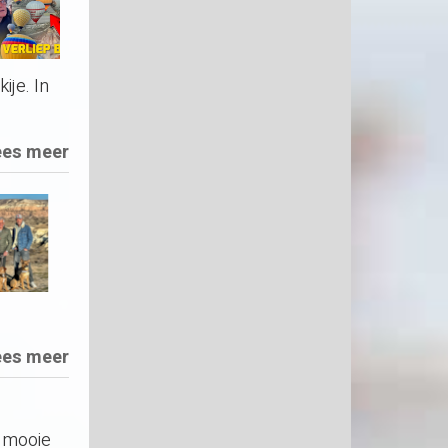
ije. In
ees meer
ees meer
 mooie