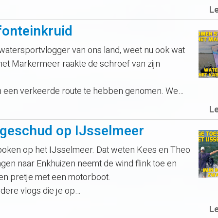
L
fonteinkruid
watersportvlogger van ons land, weet nu ook wat
 het Markermeer raakte de schroef van zijn
n een verkeerde route te hebben genomen. We…
L
 geschud op IJsselmeer
poken op het IJsselmeer. Dat weten Kees en Theo
ingen naar Enkhuizen neemt de wind flink toe en
en pretje met een motorboot.
dere vlogs die je op…
L