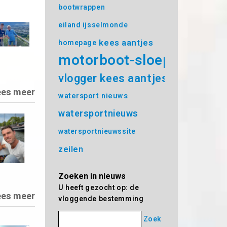
bootwrappen
eiland ijsselmonde
kees aantjes
homepage
motorboot-sloep
vlogger kees aantjes
ees meer
watersport nieuws
watersportnieuws
watersportnieuwssite
zeilen
Zoeken in nieuws
U heeft gezocht op: de
ees meer
vloggende bestemming
Zoek