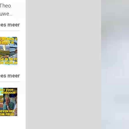
 Theo.
ieuwe…
ees meer
ees meer