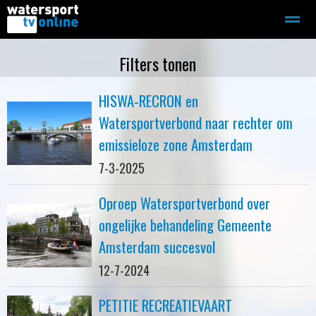
Zeilen
Motorboot-sloep
Adverteren
Redactie
Filters tonen
HISWA-RECRON en
Home
Contact
Bellen
Zoeken
Watersportverbond naar rechter om
emissieloze zone Amsterdam
7-3-2025
Oproep Watersportverbond over
ongelijke behandeling Gemeente
Amsterdam succesvol
12-7-2024
PETITIE RECREATIEVAART