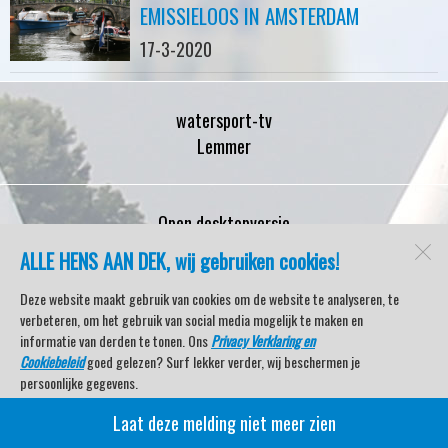
EMISSIELOOS IN AMSTERDAM
17-3-2020
watersport-tv
Lemmer
Open desktopversie
ALLE HENS AAN DEK, wij gebruiken cookies!
SdH Vormgeving |
Ziber DS4
Deze website maakt gebruik van cookies om de website te analyseren, te
verbeteren, om het gebruik van social media mogelijk te maken en
informatie van derden te tonen. Ons
Privacy Verklaring en
Cookiebeleid
goed gelezen? Surf lekker verder, wij beschermen je
persoonlijke gegevens.
Laat deze melding niet meer zien
Veel kijkplezier met Watersport TV Beleving & Nieuws!