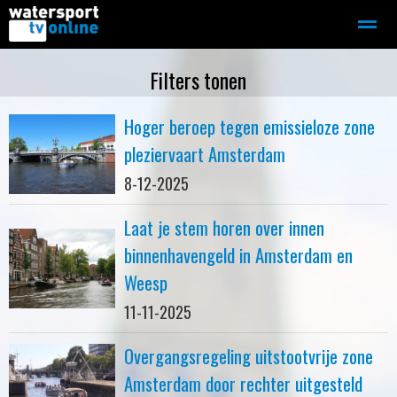
Zeilen
Motorboot-sloep
Adverteren
Redactie
Filters tonen
Hoger beroep tegen emissieloze zone
Home
Contact
Bellen
Zoeken
pleziervaart Amsterdam
8-12-2025
Laat je stem horen over innen
binnenhavengeld in Amsterdam en
Weesp
11-11-2025
Overgangsregeling uitstootvrije zone
Amsterdam door rechter uitgesteld