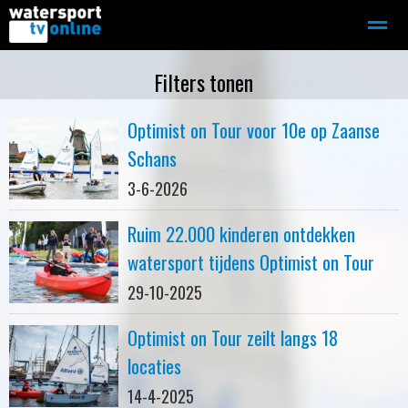
Zeilen
Motorboot-sloep
Adverteren
Redactie
Filters tonen
Optimist on Tour voor 10e op Zaanse
Home
Contact
Bellen
Zoeken
Schans
3-6-2026
Ruim 22.000 kinderen ontdekken
watersport tijdens Optimist on Tour
29-10-2025
Optimist on Tour zeilt langs 18
locaties
14-4-2025