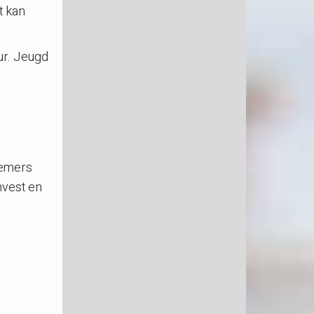
t kan
ur. Jeugd
nemers
mvest en