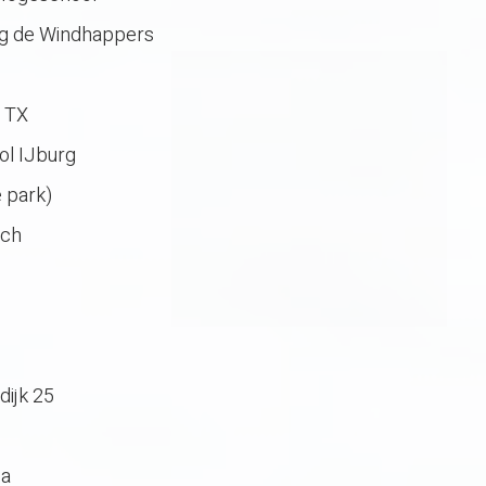
ng de Windhappers
3 TX
ol IJburg
 park)
ach
dijk 25
1a