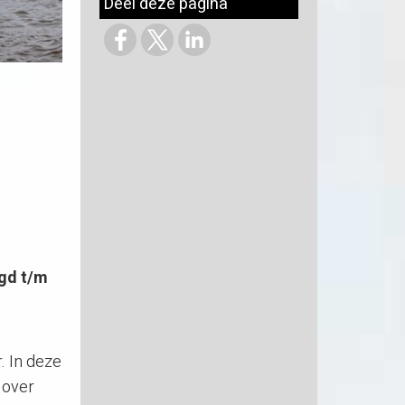
Deel deze pagina
ugd t/m
. In deze
 over