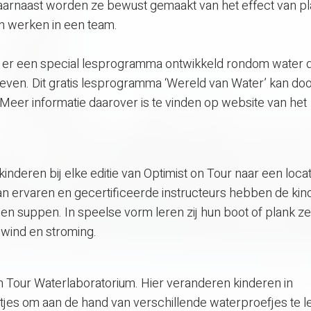
Daarnaast worden ze bewust gemaakt van het effect van pla
en werken in een team.
is er een special lesprogramma ontwikkeld rondom water 
ven. Dit gratis lesprogramma ‘Wereld van Water’ kan do
Meer informatie daarover is te vinden op website van het
inderen bij elke editie van Optimist on Tour naar een locat
van ervaren en gecertificeerde instructeurs hebben de ki
en suppen. In speelse vorm leren zij hun boot of plank ze
 wind en stroming.
 on Tour Waterlaboratorium. Hier veranderen kinderen in
etjes om aan de hand van verschillende waterproefjes te l