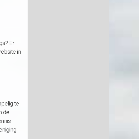
ngs? Er
ebsite in
pelig te
n de
ennis
eniging