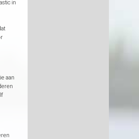
stic in
dat
or
ie aan
nderen
lf
eren