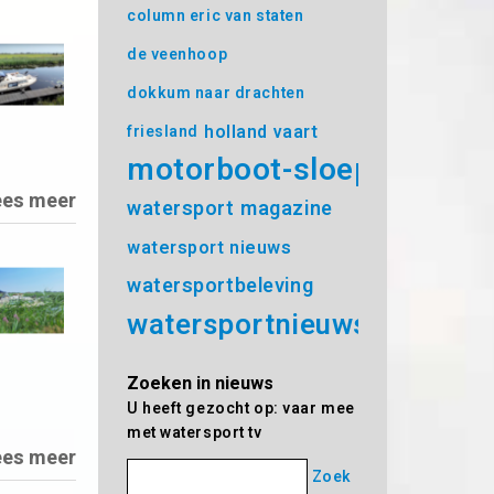
column eric van staten
de veenhoop
dokkum naar drachten
holland vaart
friesland
motorboot-sloep
ees meer
watersport magazine
watersport nieuws
watersportbeleving
watersportnieuws
Zoeken in nieuws
U heeft gezocht op: vaar mee
met watersport tv
ees meer
Zoek