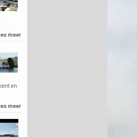
ees meer
 bent en
ees meer