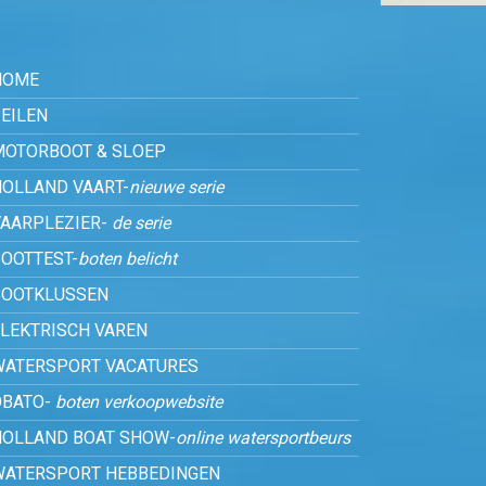
HOME
EILEN
MOTORBOOT & SLOEP
HOLLAND VAART-
nieuwe serie
VAARPLEZIER-
de serie
OOTTEST-
boten belicht
BOOTKLUSSEN
ELEKTRISCH VAREN
WATERSPORT VACATURES
OBATO-
boten verkoopwebsite
HOLLAND BOAT SHOW-
online watersportbeurs
WATERSPORT HEBBEDINGEN