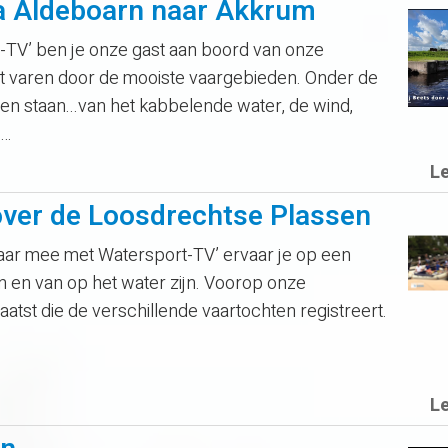
ia Aldeboarn naar Akkrum
-TV’ ben je onze gast aan boord van onze
et varen door de mooiste vaargebieden. Onder de
en staan...van het kabbelende water, de wind,
e…
L
l over de Loosdrechtse Plassen
ar mee met Watersport-TV’ ervaar je op een
n en van op het water zijn. Voorop onze
st die de verschillende vaartochten registreert.
L