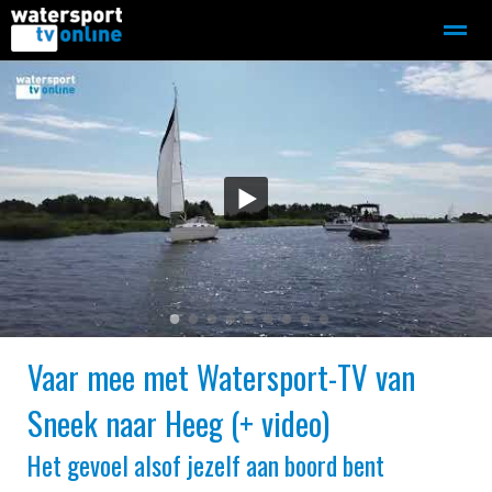
Zeilen
Motorboot-sloep
Adverteren
Redactie
Home
Contact
Bellen
Zoeken
●
●
●
●
●
●
●
●
●
Vaar mee met Watersport-TV van
Sneek naar Heeg (+ video)
Het gevoel alsof jezelf aan boord bent