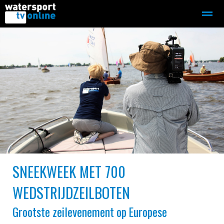
Zeilen
Motorboot-sloep
Adverteren
Redactie
Home
Contact
Bellen
Zoeken
SNEEKWEEK MET 700
WEDSTRIJDZEILBOTEN
Grootste zeilevenement op Europese