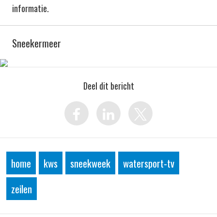
informatie.
Sneekermeer
Deel dit bericht
home
kws
sneekweek
watersport-tv
zeilen