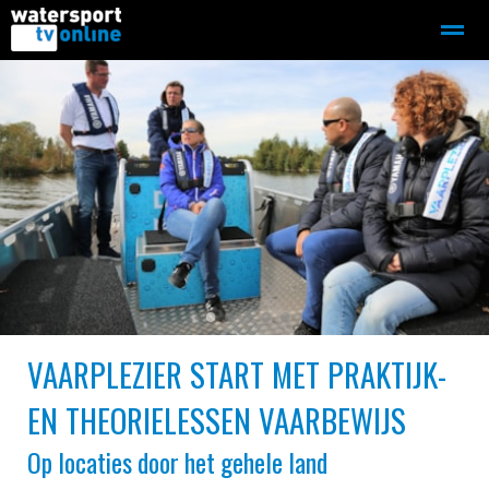
Zeilen
Motorboot-sloep
Adverteren
Redactie
Home
Contact
Bellen
Zoeken
●
●
●
●
●
VAARPLEZIER START MET PRAKTIJK-
EN THEORIELESSEN VAARBEWIJS
Op locaties door het gehele land